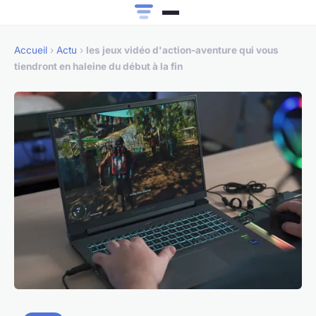
Accueil
›
Actu
›
les jeux vidéo d'action-aventure qui vous
tiendront en haleine du début à la fin