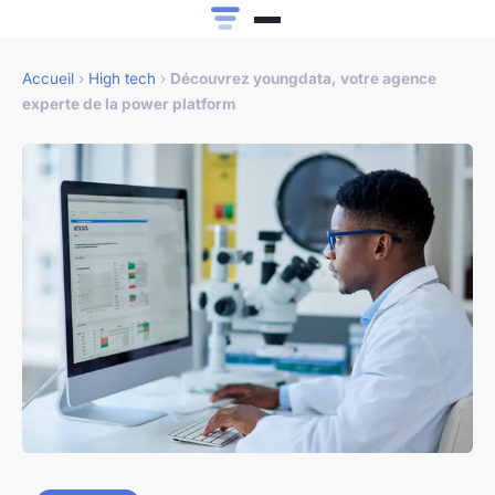
Accueil
›
High tech
›
Découvrez youngdata, votre agence
experte de la power platform