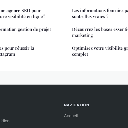
une agence SEO pour
Les informations fournies p
re visibilité en ligne ?
sont-elles vraies ?
ormation gestion de projet
Découvrez les bases essentie
marketing
es pour réussir la
Optimisez votre visibilité g
nstagram
complet
NAVIGATION
Accueil
idien