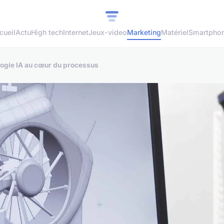
cueil
Actu
High tech
Internet
Jeux-video
Marketing
Matériel
Smartpho
logie IA au cœur du processus