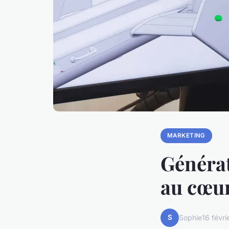
MARKETING
Générat
au cœu
S
Sophie
16 févr