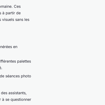
domaine. Ces
 à partir de
s visuels sans les
:
énérées en
ifférentes palettes
é.
é de séances photo
des assistants,
er à se questionner