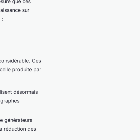
mesure que ces
naissance sur
 :
considérable. Ces
celle produite par
lisent désormais
tographes
de générateurs
la réduction des