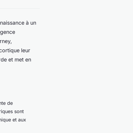
é naissance à un
ligence
rney,
cortique leur
rde et met en
nte de
riques sont
hique et aux