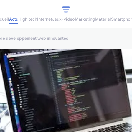
cueil
Actu
High tech
Internet
Jeux-video
Marketing
Matériel
Smartpho
s de développement web innovantes