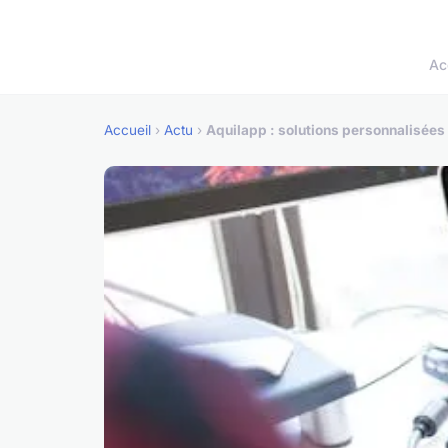
Ac
Accueil
›
Actu
›
Aquilapp : solutions personnalisée