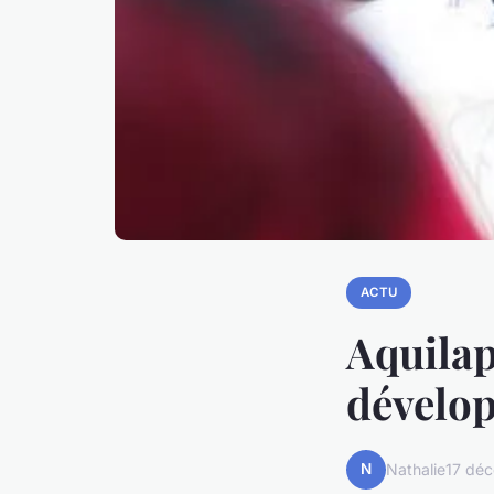
ACTU
Aquilap
dévelo
N
Nathalie
17 dé