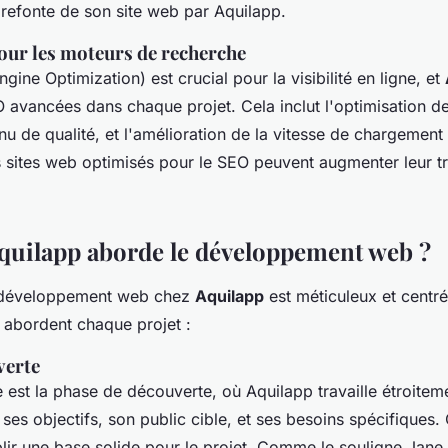
refonte de son site web par Aquilapp.
our les moteurs de recherche
gine Optimization) est crucial pour la visibilité en ligne, et
 avancées dans chaque projet. Cela inclut l'optimisation de
nu de qualité, et l'amélioration de la vitesse de chargement
 sites web optimisés pour le SEO peuvent augmenter leur t
uilapp aborde le développement web ?
 développement web chez
Aquilapp
est méticuleux et centré 
 abordent chaque projet :
verte
 est la phase de découverte, où Aquilapp travaille étroiteme
es objectifs, son public cible, et ses besoins spécifiques.
lir une base solide pour le projet.
Comme le souligne Jane S