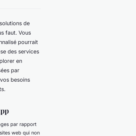
solutions de
us faut. Vous
nalisé pourrait
se des services
xplorer en
sées par
 vos besoins
ts.
app
ges par rapport
 sites web qui non