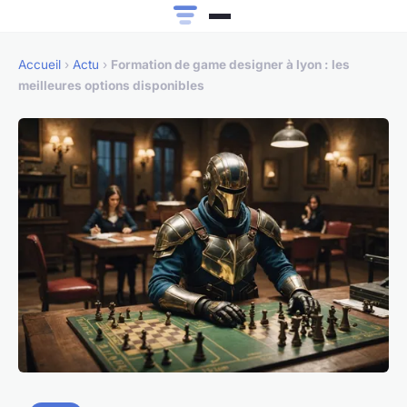
Accueil
›
Actu
›
Formation de game designer à lyon : les
meilleures options disponibles