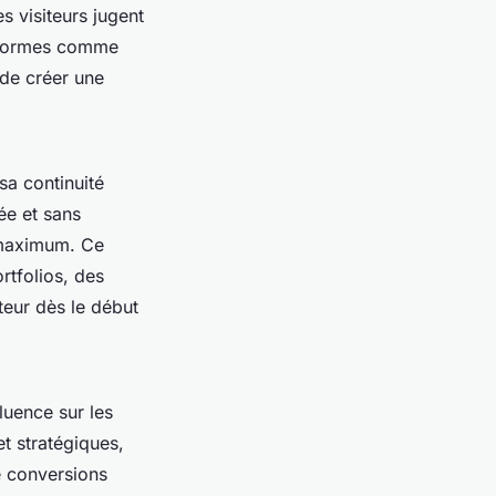
s visiteurs jugent
teformes comme
 de créer une
sa continuité
ée et sans
t maximum. Ce
rtfolios, des
teur dès le début
luence sur les
et stratégiques,
e conversions