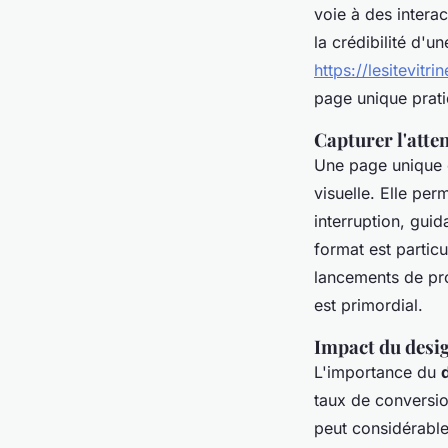
voie à des intera
la crédibilité d'
https://lesitevitri
page unique prati
Capturer l'atte
Une page unique o
visuelle. Elle per
interruption, gui
format est partic
lancements de pro
est primordial.
Impact du desig
L'importance du
taux de conversion
peut considérabl