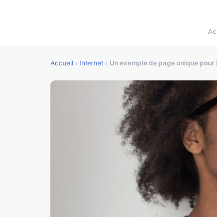
Ac
Accueil
›
Internet
›
Un exemple de page unique pour i