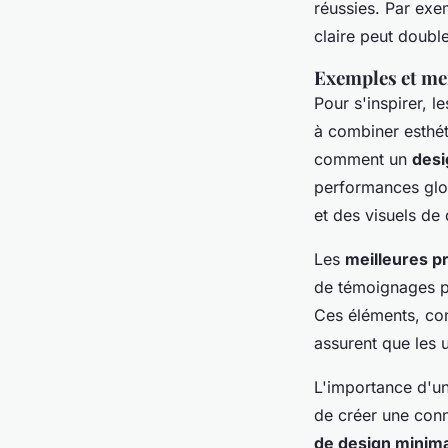
réussies. Par exe
claire peut double
Exemples et mei
Pour s'inspirer, 
à combiner esthét
comment un
des
performances glob
et des visuels de 
Les
meilleures p
de témoignages pou
Ces éléments, con
assurent que les u
L'importance d'un 
de créer une conne
de design minima