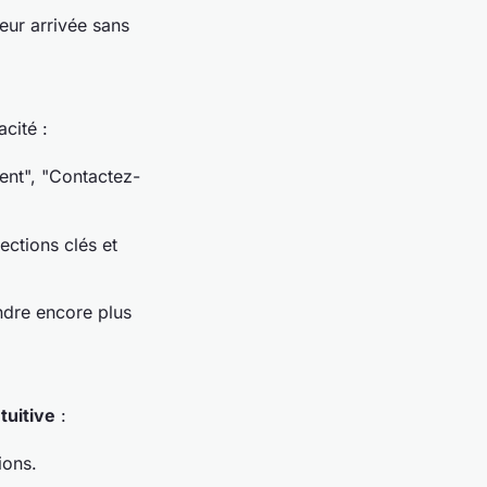
eur arrivée sans
cité :
ent", "Contactez-
ections clés et
endre encore plus
ntuitive
:
ions.