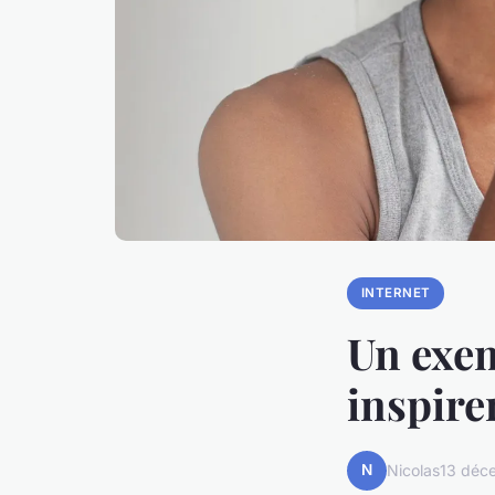
INTERNET
Un exem
inspire
N
Nicolas
13 déc