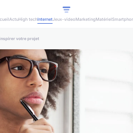
cueil
Actu
High tech
Internet
Jeux-video
Marketing
Matériel
Smartpho
nspirer votre projet