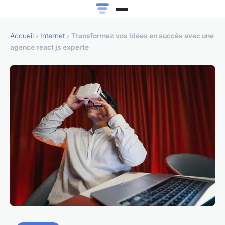
Accueil
›
Internet
›
Transformez vos idées en succès avec une
agence react js experte